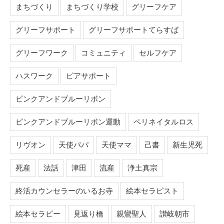
まちづくり
まちづくり学校
グリーフケア
グリーフサポート
グリーフサポートてらすば
グリーフワーク
コミュニティ
セルフケア
ハスワーク
ピアサポート
ピンクアンドブルーリボン
ピンクアンドブルーリボン運動
ペリネイタルロス
リヴオン
天使パパ
天使ママ
己書
新生児死
死産
法話
津田
流産
浄土真宗
終活カウンセラーのいるお寺
絵本セラピスト
絵本セラピー
見返り橋
親鸞聖人
讃岐朝市