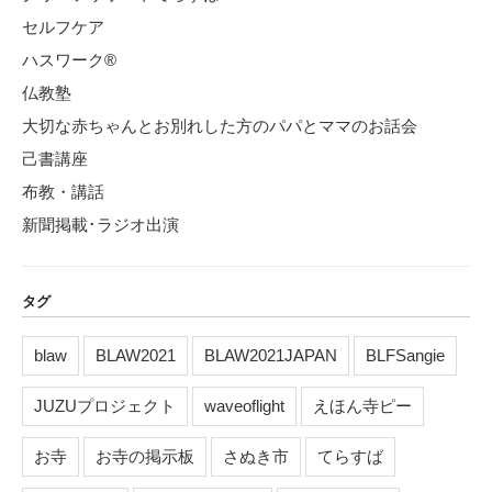
セルフケア
ハスワーク®
仏教塾
大切な赤ちゃんとお別れした方のパパとママのお話会
己書講座
布教・講話
新聞掲載･ラジオ出演
タグ
blaw
BLAW2021
BLAW2021JAPAN
BLFSangie
JUZUプロジェクト
waveoflight
えほん寺ピー
お寺
お寺の掲示板
さぬき市
てらすば