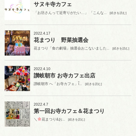
サヌキ寺カフェ
「お坊さんって近寄りがたい…」 「こんな...
[続きを読む]
2022.4.17
花まつり 野菜抽選会
花まつり「食の劇場」抽選会おこないました...
[続きを読む]
2022.4.10
讃岐朝市 お寺カフェ出店
讃岐朝市 へ「お寺カフェ」ἷ...
[続きを読む]
2022.4.7
第一回お寺カフェ＆花まつり
＼
花まつり&お...
[続きを読む]