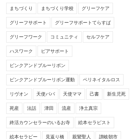
まちづくり
まちづくり学校
グリーフケア
グリーフサポート
グリーフサポートてらすば
グリーフワーク
コミュニティ
セルフケア
ハスワーク
ピアサポート
ピンクアンドブルーリボン
ピンクアンドブルーリボン運動
ペリネイタルロス
リヴオン
天使パパ
天使ママ
己書
新生児死
死産
法話
津田
流産
浄土真宗
終活カウンセラーのいるお寺
絵本セラピスト
絵本セラピー
見返り橋
親鸞聖人
讃岐朝市