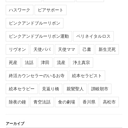
ハスワーク
ピアサポート
ピンクアンドブルーリボン
ピンクアンドブルーリボン運動
ペリネイタルロス
リヴオン
天使パパ
天使ママ
己書
新生児死
死産
法話
津田
流産
浄土真宗
終活カウンセラーのいるお寺
絵本セラピスト
絵本セラピー
見返り橋
親鸞聖人
讃岐朝市
除夜の鐘
青空法話
食の劇場
香川県
高松市
アーカイブ