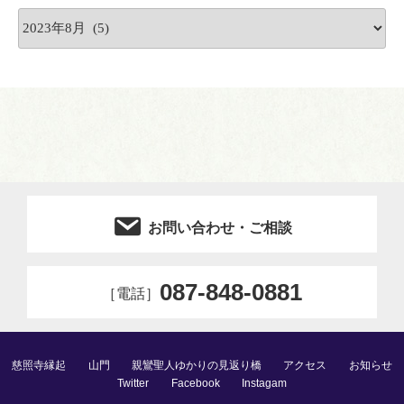
ア
ー
カ
イ
ブ
お問い合わせ・ご相談
087-848-0881
［電話］
慈照寺縁起
山門
親鸞聖人ゆかりの見返り橋
アクセス
お知らせ
Twitter
Facebook
Instagam