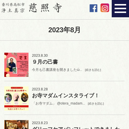
2023年8月
2023.8.30
９月の己書
今月も己書講座を開きましたὠ...
[続きを読む]
2023.8.28
お寺マダムインスタライブ！
「お寺マダム」 @otera_madam...
[続きを読む]
2023.8.23