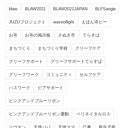
blaw
BLAW2021
BLAW2021JAPAN
BLFSangie
JUZUプロジェクト
waveoflight
えほん寺ピー
お寺
お寺の掲示板
さぬき市
てらすば
まちづくり
まちづくり学校
グリーフケア
グリーフサポート
グリーフサポートてらすば
グリーフワーク
コミュニティ
セルフケア
ハスワーク
ピアサポート
ピンクアンドブルーリボン
ピンクアンドブルーリボン運動
ペリネイタルロス
リヴオン
天使パパ
天使ママ
己書
新生児死