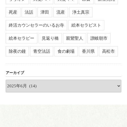
死産
法話
津田
流産
浄土真宗
終活カウンセラーのいるお寺
絵本セラピスト
絵本セラピー
見返り橋
親鸞聖人
讃岐朝市
除夜の鐘
青空法話
食の劇場
香川県
高松市
アーカイブ
ア
ー
カ
イ
ブ