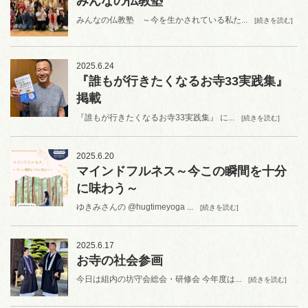
みんなの仏教塾
みんなの仏教塾 ～今を生かされている私た...
[続きを読む]
2025.6.24
『誰もが行きたくなるお寺33実践集』
掲載
『誰もが行きたくなるお寺33実践集』 に...
[続きを読む]
2025.6.20
マインドフルネス～今この瞬間を十分
に味わう～
ゆきみさんの @hugtimeyoga ...
[続きを読む]
2025.6.17
お寺の社会参画
今日は組内の坊守会総会・研修会 今年度は...
[続きを読む]