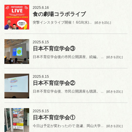
2025.6.16
食の劇場コラボライブ
突撃インスタライブ開催！ 6/18(水)...
[続きを読む]
2025.6.15
日本不育症学会③
日本不育症学会後の市民公開講座、続編。 ...
[続きを読む]
2025.6.15
日本不育症学会②
日本不育症学会後、市民公開講座も聴講。 ...
[続きを読む]
2025.6.15
日本不育症学会①
今日は予定が変わったので 急遽、岡山大学...
[続きを読む]