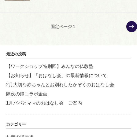
投
次
固定ページ
1
の
稿
ペ
の
ー
ペ
ジ
最近の投稿
ー
【ワークショップ特別回】みんなの仏教塾
ジ
【お知らせ】「おはなし会」の最新情報について
送
り
2月大切な赤ちゃんとお別れしたかぞくのおはなし会
除夜の鐘コラボ企画
1月パパとママのおはなし会 ご案内
カテゴリー
お寺の掲示板