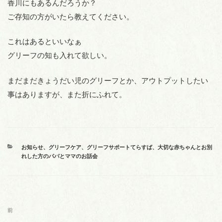
香川にもあるんだろうか？
ご存知の方がいたら教えてください。
これはあるといいなぁ
グリーフの知も入れて欲しい。
まだまだきょうだい児のグリーフとか、アウトプットしたい
事はありますが、また折にふれて。
カ
お知らせ
、
グリーフケア
、
グリーフサポートてらすば
、
大切な赤ちゃんとお別
テ
れした方のパパとママのお話会
ゴ
リ
ー
投
前
前
稿