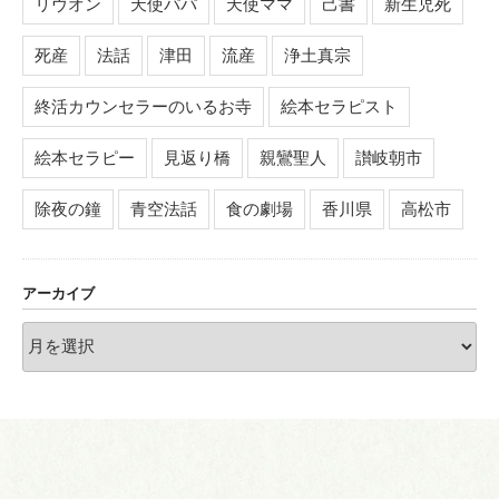
リヴオン
天使パパ
天使ママ
己書
新生児死
死産
法話
津田
流産
浄土真宗
終活カウンセラーのいるお寺
絵本セラピスト
絵本セラピー
見返り橋
親鸞聖人
讃岐朝市
除夜の鐘
青空法話
食の劇場
香川県
高松市
アーカイブ
ア
ー
カ
イ
ブ