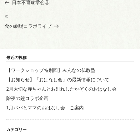
の
日本不育症学会②
ナ
投
ビ
稿
次
次
ゲ
の
食の劇場コラボライブ
投
ー
稿
シ
ョ
最近の投稿
ン
【ワークショップ特別回】みんなの仏教塾
【お知らせ】「おはなし会」の最新情報について
2月大切な赤ちゃんとお別れしたかぞくのおはなし会
除夜の鐘コラボ企画
1月パパとママのおはなし会 ご案内
カテゴリー