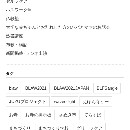
セルフケア
ハスワーク®
仏教塾
大切な赤ちゃんとお別れした方のパパとママのお話会
己書講座
布教・講話
新聞掲載･ラジオ出演
タグ
blaw
BLAW2021
BLAW2021JAPAN
BLFSangie
JUZUプロジェクト
waveoflight
えほん寺ピー
お寺
お寺の掲示板
さぬき市
てらすば
まちづくり
まちづくり学校
グリーフケア