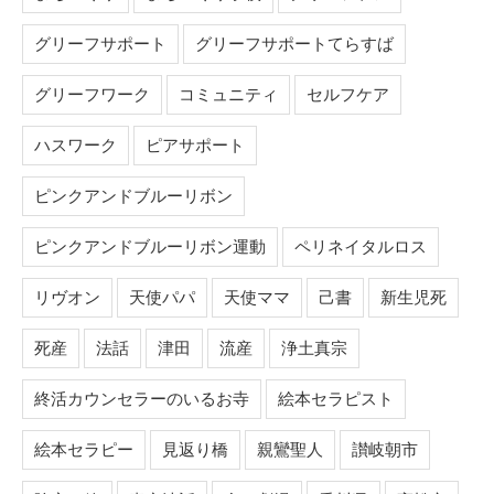
グリーフサポート
グリーフサポートてらすば
グリーフワーク
コミュニティ
セルフケア
ハスワーク
ピアサポート
ピンクアンドブルーリボン
ピンクアンドブルーリボン運動
ペリネイタルロス
リヴオン
天使パパ
天使ママ
己書
新生児死
死産
法話
津田
流産
浄土真宗
終活カウンセラーのいるお寺
絵本セラピスト
絵本セラピー
見返り橋
親鸞聖人
讃岐朝市