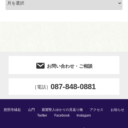
ー
カ
イ
ブ
お問い合わせ・ご相談
087-848-0881
［電話］
慈照寺縁起
山門
親鸞聖人ゆかりの見返り橋
アクセス
お知らせ
Twitter
Facebook
Instagam