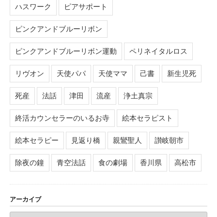
ハスワーク
ピアサポート
ピンクアンドブルーリボン
ピンクアンドブルーリボン運動
ペリネイタルロス
リヴオン
天使パパ
天使ママ
己書
新生児死
死産
法話
津田
流産
浄土真宗
終活カウンセラーのいるお寺
絵本セラピスト
絵本セラピー
見返り橋
親鸞聖人
讃岐朝市
除夜の鐘
青空法話
食の劇場
香川県
高松市
アーカイブ
ア