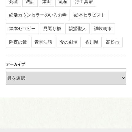
死産
法話
津田
流産
浄土真宗
終活カウンセラーのいるお寺
絵本セラピスト
絵本セラピー
見返り橋
親鸞聖人
讃岐朝市
除夜の鐘
青空法話
食の劇場
香川県
高松市
アーカイブ
ア
ー
カ
イ
ブ