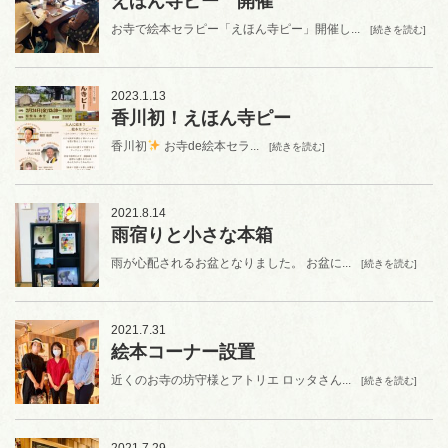
えほん寺ピー 開催
お寺で絵本セラピー「えほん寺ピー」開催し...
[続きを読む]
2023.1.13
香川初！えほん寺ピー
香川初
お寺de絵本セラ...
[続きを読む]
2021.8.14
雨宿りと小さな本箱
雨が心配されるお盆となりました。 お盆に...
[続きを読む]
2021.7.31
絵本コーナー設置
近くのお寺の坊守様とアトリエ ロッタさん...
[続きを読む]
2021.7.29