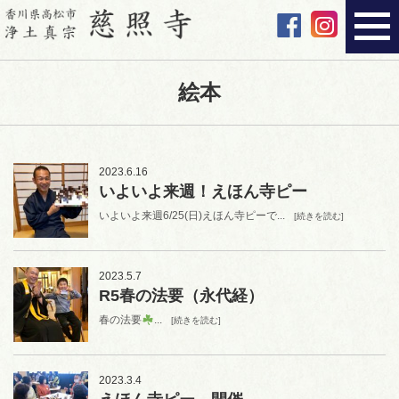
絵本
2023.6.16
いよいよ来週！えほん寺ピー
いよいよ来週6/25(日)えほん寺ピーで...
[続きを読む]
2023.5.7
R5春の法要（永代経）
春の法要
...
[続きを読む]
2023.3.4