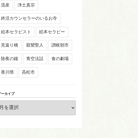
流産
浄土真宗
終活カウンセラーのいるお寺
絵本セラピスト
絵本セラピー
見返り橋
親鸞聖人
讃岐朝市
除夜の鐘
青空法話
食の劇場
香川県
高松市
アーカイブ
ア
ー
カ
イ
ブ