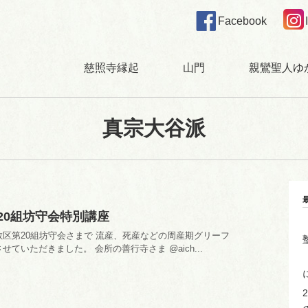
Facebook
慈照寺縁起
山門
親鸞聖人ゆ
真宗大谷派
20組坊守会特別講座
区第20組坊守会さまで 流産、死産などの周産期グリーフ
ていただきました。 会所の善行寺さま @aich...