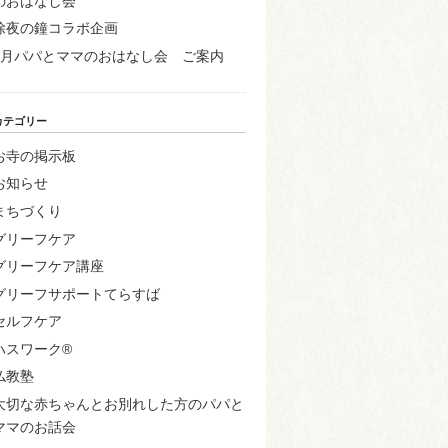
のおはなし会
除夜の鐘コラボ企画
1月パパとママのおはなし会 ご案内
カテゴリー
お寺の掲示板
お知らせ
まちづくり
グリーフケア
グリーフケア講座
グリーフサポートてらすば
セルフケア
ハスワーク®
仏教塾
大切な赤ちゃんとお別れした方のパパと
ママのお話会