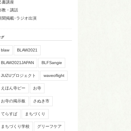
己書講座
布教・講話
新聞掲載･ラジオ出演
タグ
blaw
BLAW2021
BLAW2021JAPAN
BLFSangie
JUZUプロジェクト
waveoflight
えほん寺ピー
お寺
お寺の掲示板
さぬき市
てらすば
まちづくり
まちづくり学校
グリーフケア