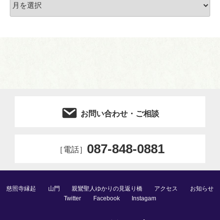
ー
カ
イ
ブ
お問い合わせ・ご相談
087-848-0881
［電話］
慈照寺縁起
山門
親鸞聖人ゆかりの見返り橋
アクセス
お知らせ
Twitter
Facebook
Instagam