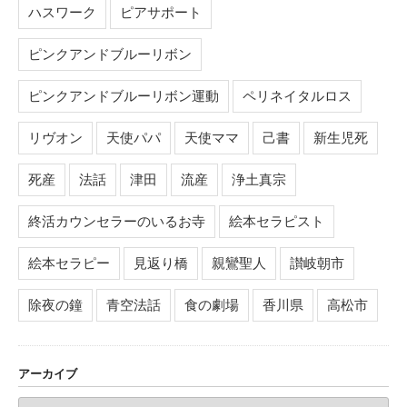
ハスワーク
ピアサポート
ピンクアンドブルーリボン
ピンクアンドブルーリボン運動
ペリネイタルロス
リヴオン
天使パパ
天使ママ
己書
新生児死
死産
法話
津田
流産
浄土真宗
終活カウンセラーのいるお寺
絵本セラピスト
絵本セラピー
見返り橋
親鸞聖人
讃岐朝市
除夜の鐘
青空法話
食の劇場
香川県
高松市
アーカイブ
ア