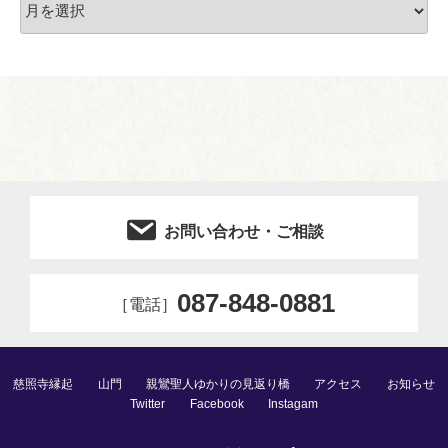
ー
カ
イ
ブ
お問い合わせ・ご相談
087-848-0881
［電話］
慈照寺縁起
山門
親鸞聖人ゆかりの見返り橋
アクセス
お知らせ
Twitter
Facebook
Instagam