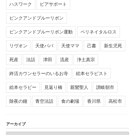
ハスワーク
ピアサポート
ピンクアンドブルーリボン
ピンクアンドブルーリボン運動
ペリネイタルロス
リヴオン
天使パパ
天使ママ
己書
新生児死
死産
法話
津田
流産
浄土真宗
終活カウンセラーのいるお寺
絵本セラピスト
絵本セラピー
見返り橋
親鸞聖人
讃岐朝市
除夜の鐘
青空法話
食の劇場
香川県
高松市
アーカイブ
ア