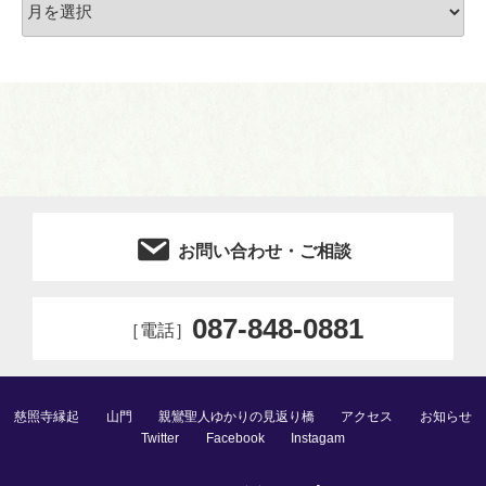
ー
カ
イ
ブ
お問い合わせ・ご相談
087-848-0881
［電話］
慈照寺縁起
山門
親鸞聖人ゆかりの見返り橋
アクセス
お知らせ
Twitter
Facebook
Instagam