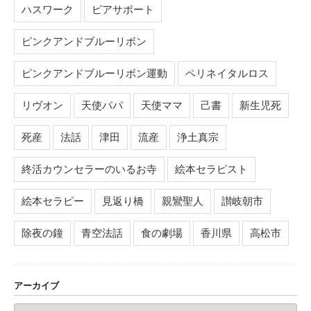
ハスワーク
ピアサポート
ピンクアンドブルーリボン
ピンクアンドブルーリボン運動
ペリネイタルロス
リヴオン
天使パパ
天使ママ
己書
新生児死
死産
法話
津田
流産
浄土真宗
終活カウンセラーのいるお寺
絵本セラピスト
絵本セラピー
見返り橋
親鸞聖人
讃岐朝市
除夜の鐘
青空法話
食の劇場
香川県
高松市
アーカイブ
ア