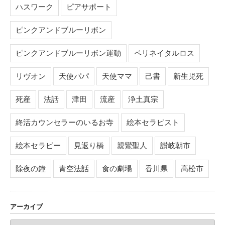
ハスワーク
ピアサポート
ピンクアンドブルーリボン
ピンクアンドブルーリボン運動
ペリネイタルロス
リヴオン
天使パパ
天使ママ
己書
新生児死
死産
法話
津田
流産
浄土真宗
終活カウンセラーのいるお寺
絵本セラピスト
絵本セラピー
見返り橋
親鸞聖人
讃岐朝市
除夜の鐘
青空法話
食の劇場
香川県
高松市
アーカイブ
ア