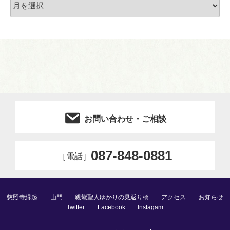
ー
カ
イ
ブ
お問い合わせ・ご相談
087-848-0881
［電話］
慈照寺縁起
山門
親鸞聖人ゆかりの見返り橋
アクセス
お知らせ
Twitter
Facebook
Instagam