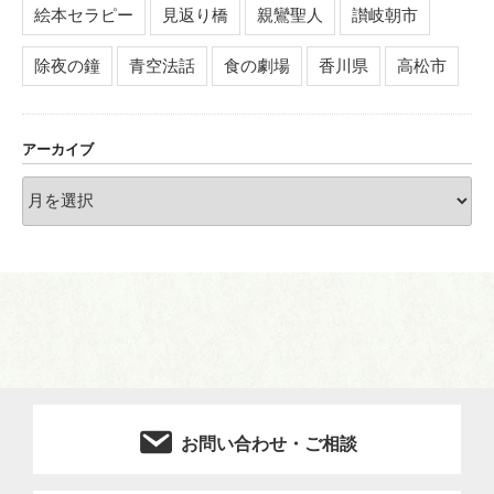
絵本セラピー
見返り橋
親鸞聖人
讃岐朝市
除夜の鐘
青空法話
食の劇場
香川県
高松市
アーカイブ
ア
ー
カ
イ
ブ
お問い合わせ・ご相談