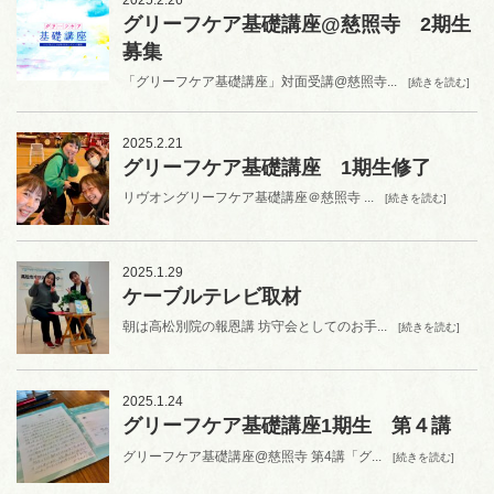
グリーフケア基礎講座@慈照寺 2期生
募集
「グリーフケア基礎講座」対面受講@慈照寺...
[続きを読む]
2025.2.21
グリーフケア基礎講座 1期生修了
リヴオングリーフケア基礎講座＠慈照寺 ...
[続きを読む]
2025.1.29
ケーブルテレビ取材
朝は高松別院の報恩講 坊守会としてのお手...
[続きを読む]
2025.1.24
グリーフケア基礎講座1期生 第４講
グリーフケア基礎講座@慈照寺 第4講「グ...
[続きを読む]