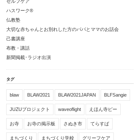
セルフケア
ハスワーク®
仏教塾
大切な赤ちゃんとお別れした方のパパとママのお話会
己書講座
布教・講話
新聞掲載･ラジオ出演
タグ
blaw
BLAW2021
BLAW2021JAPAN
BLFSangie
JUZUプロジェクト
waveoflight
えほん寺ピー
お寺
お寺の掲示板
さぬき市
てらすば
まちづくり
まちづくり学校
グリーフケア