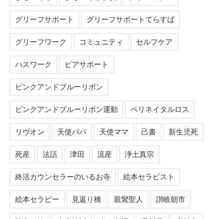
グリーフサポート
グリーフサポートてらすば
グリーフワーク
コミュニティ
セルフケア
ハスワーク
ピアサポート
ピンクアンドブルーリボン
ピンクアンドブルーリボン運動
ペリネイタルロス
リヴオン
天使パパ
天使ママ
己書
新生児死
死産
法話
津田
流産
浄土真宗
終活カウンセラーのいるお寺
絵本セラピスト
絵本セラピー
見返り橋
親鸞聖人
讃岐朝市