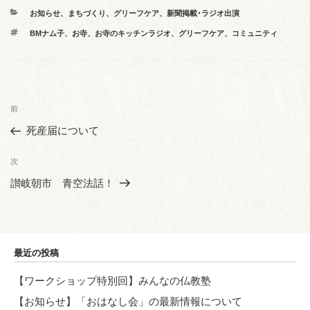
カ
お知らせ
、
まちづくり
、
グリーフケア
、
新聞掲載･ラジオ出演
テ
タ
BMナム子
、
お寺
、
お寺のキッチンラジオ
、
グリーフケア
、
コミュニティ
ゴ
グ
リ
ー
投
前
前
稿
の
死産届について
ナ
投
ビ
稿
次
次
ゲ
の
讃岐朝市 青空法話！
投
ー
稿
シ
ョ
最近の投稿
ン
【ワークショップ特別回】みんなの仏教塾
【お知らせ】「おはなし会」の最新情報について