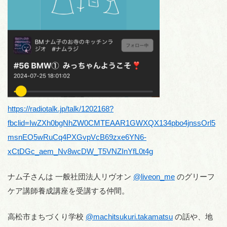
https://radiotalk.jp/talk/1202168?
fbclid=IwZXh0bgNhZW0CMTEAAR1GWXQX134pbo4jnssOrl5
msnEO5wRuCq4PXGvpVcB69zxe6YN6-
xCtDGc_aem_Nv8wcDW_T5VNZInYfL0t4g
ナム子さんは 一般社団法人リヴオン
@liveon_me
のグリーフ
ケア講師養成講座を受講する仲間。
高松市まちづくり学校
@machitsukuri.takamatsu
の話や、地