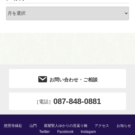
ア
ー
カ
イ
ブ
お問い合わせ・ご相談
087-848-0881
［電話］
慈照寺縁起
山門
親鸞聖人ゆかりの見返り橋
アクセス
お知らせ
Twitter
Facebook
Instagam