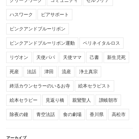
グリーフワーク
コミュニティ
セルフケア
ハスワーク
ピアサポート
ピンクアンドブルーリボン
ピンクアンドブルーリボン運動
ペリネイタルロス
リヴオン
天使パパ
天使ママ
己書
新生児死
死産
法話
津田
流産
浄土真宗
終活カウンセラーのいるお寺
絵本セラピスト
絵本セラピー
見返り橋
親鸞聖人
讃岐朝市
除夜の鐘
青空法話
食の劇場
香川県
高松市
アーカイブ