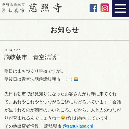
お知らせ
2024.7.27
讃岐朝市 青空法話！
明日はまちづくり学校ですが…
明後日は青空法話@讃岐朝市ー！！
先日も朝市で顔見知りになったお客さんがお寺に来てくれ
て、あれやこれやとつながるご縁におどろいています！会話
が生まれるのが朝市のいいところ。だから、人と人のつなが
りが育まれるんでしょうねー
ぜひお待ちしています。
その他出店者情報→ 讃岐朝市
@sanukiasaichi