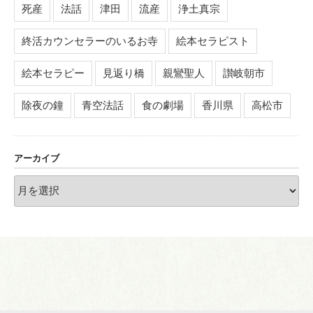
死産
法話
津田
流産
浄土真宗
終活カウンセラーのいるお寺
絵本セラピスト
絵本セラピー
見返り橋
親鸞聖人
讃岐朝市
除夜の鐘
青空法話
食の劇場
香川県
高松市
アーカイブ
ア
ー
カ
イ
ブ