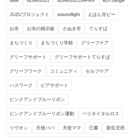
blaw
BLAW2021
BLAW2021JAPAN
BLFSangie
JUZUプロジェクト
waveoflight
えほん寺ピー
お寺
お寺の掲示板
さぬき市
てらすば
まちづくり
まちづくり学校
グリーフケア
グリーフサポート
グリーフサポートてらすば
グリーフワーク
コミュニティ
セルフケア
ハスワーク
ピアサポート
ピンクアンドブルーリボン
ピンクアンドブルーリボン運動
ペリネイタルロス
リヴオン
天使パパ
天使ママ
己書
新生児死