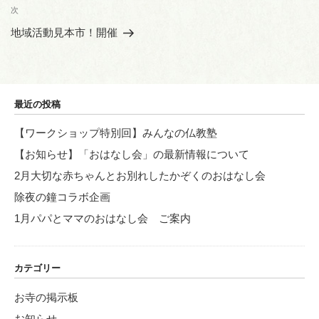
ビ
稿
次
次
ゲ
の
地域活動見本市！開催
投
ー
稿
シ
ョ
最近の投稿
ン
【ワークショップ特別回】みんなの仏教塾
【お知らせ】「おはなし会」の最新情報について
2月大切な赤ちゃんとお別れしたかぞくのおはなし会
除夜の鐘コラボ企画
1月パパとママのおはなし会 ご案内
カテゴリー
お寺の掲示板
お知らせ