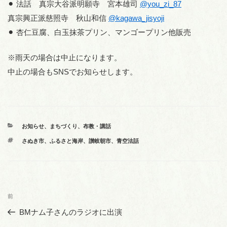
⚫︎ 法話 真宗大谷派明願寺 宮本雄司
@you_zi_87
真宗興正派慈照寺 秋山和信
@kagawa_jisyoji
⚫︎ 杏仁豆腐、白玉抹茶プリン、マンゴープリン他販売
※雨天の場合は中止になります。
中止の場合もSNSでお知らせします。
カ
お知らせ
、
まちづくり
、
布教・講話
テ
タ
さぬき市
、
ふるさと海岸
、
讃岐朝市
、
青空法話
ゴ
グ
リ
ー
投
前
前
稿
の
BMナム子さんのラジオに出演
ナ
投