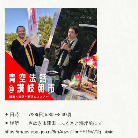
⚫︎ 日時 7/28(日)6:30〜8:30頃
⚫︎ 場所 さぬき市津田 ふるさと海岸前にて
https://maps.app.goo.gl/9mAgzsiTfbdYFT9V7?g_st=ic