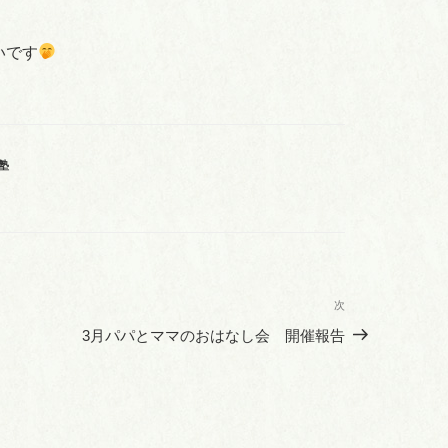
いです
塾
次
次
の
3月パパとママのおはなし会 開催報告
投
稿