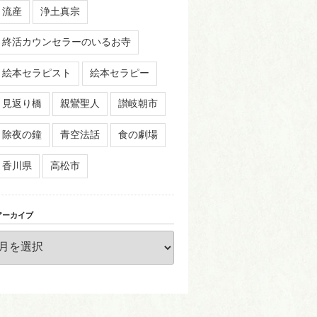
流産
浄土真宗
終活カウンセラーのいるお寺
絵本セラピスト
絵本セラピー
見返り橋
親鸞聖人
讃岐朝市
除夜の鐘
青空法話
食の劇場
香川県
高松市
アーカイブ
ア
ー
カ
イ
ブ