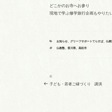
どこかのお寺へお参り
現地で学ぶ修学旅行企画もやりた
カ
お知らせ
、
グリーフサポートてらすば
、
仏教
テ
タ
仏教塾
、
香川県
、
高松市
ゴ
グ
リ
ー
投
前
前
稿
の
子ども・若者ご縁づくり 講演
投
ナ
稿
ビ
ゲ