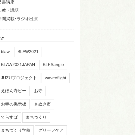
己書講座
布教・講話
新聞掲載･ラジオ出演
タグ
blaw
BLAW2021
BLAW2021JAPAN
BLFSangie
JUZUプロジェクト
waveoflight
えほん寺ピー
お寺
お寺の掲示板
さぬき市
てらすば
まちづくり
まちづくり学校
グリーフケア