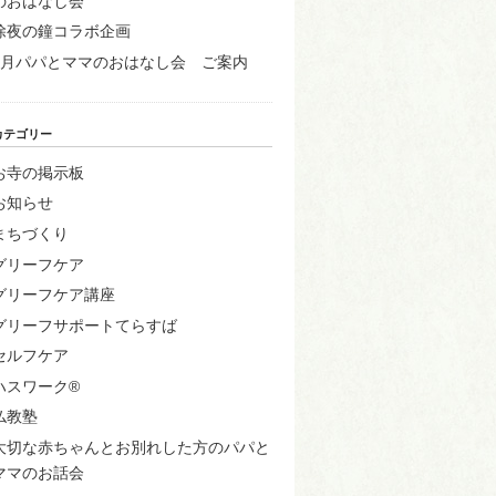
のおはなし会
除夜の鐘コラボ企画
1月パパとママのおはなし会 ご案内
カテゴリー
お寺の掲示板
お知らせ
まちづくり
グリーフケア
グリーフケア講座
グリーフサポートてらすば
セルフケア
ハスワーク®
仏教塾
大切な赤ちゃんとお別れした方のパパと
ママのお話会