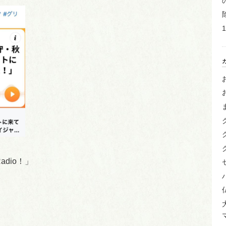
dio！」