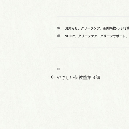
カ
お知らせ
、
グリーフケア
、
新聞掲載･ラジオ
テ
タ
VOICY
、
グリーフケア
、
グリーフサポート
、
ゴ
グ
リ
ー
投
前
前
稿
の
やさしい仏教塾第３講
投
ナ
稿
ビ
ゲ
ー
シ