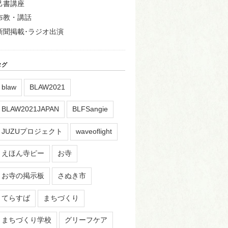
己書講座
布教・講話
新聞掲載･ラジオ出演
タグ
blaw
BLAW2021
BLAW2021JAPAN
BLFSangie
JUZUプロジェクト
waveoflight
えほん寺ピー
お寺
お寺の掲示板
さぬき市
てらすば
まちづくり
まちづくり学校
グリーフケア