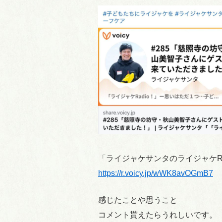
「ライジャケサンタのライジャケRa
https://r.voicy.jp/wWK8avOGmB7
感じたことや思うこと
コメント貰えたらうれしいです。