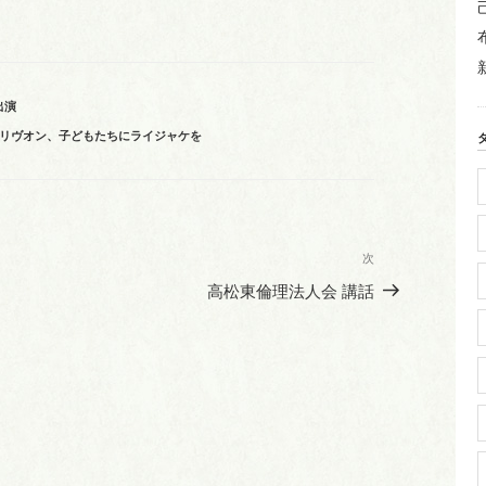
出演
リヴオン
、
子どもたちにライジャケを
次
次
の
高松東倫理法人会 講話
投
稿