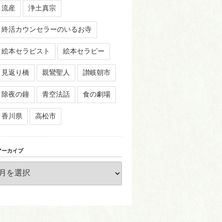
流産
浄土真宗
終活カウンセラーのいるお寺
絵本セラピスト
絵本セラピー
見返り橋
親鸞聖人
讃岐朝市
除夜の鐘
青空法話
食の劇場
香川県
高松市
アーカイブ
ア
ー
カ
イ
ブ