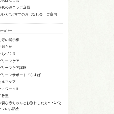
のおはなし会
除夜の鐘コラボ企画
1月パパとママのおはなし会 ご案内
カテゴリー
お寺の掲示板
お知らせ
まちづくり
グリーフケア
グリーフケア講座
グリーフサポートてらすば
セルフケア
ハスワーク®
仏教塾
大切な赤ちゃんとお別れした方のパパと
ママのお話会