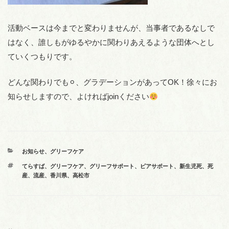
活動ベースは今までと変わりませんが、当事者であるなしで
はなく、誰しもがゆるやかに関わりあえるような団体へとし
ていくつもりです。
どんな関わりでも⚪︎、グラデーションがあってOK！徐々にお
知らせしますので、よければjoinください
カ
お知らせ
、
グリーフケア
テ
タ
てらすば
、
グリーフケア
、
グリーフサポート
、
ピアサポート
、
新生児死
、
死
ゴ
グ
産
、
流産
、
香川県
、
高松市
リ
ー
投