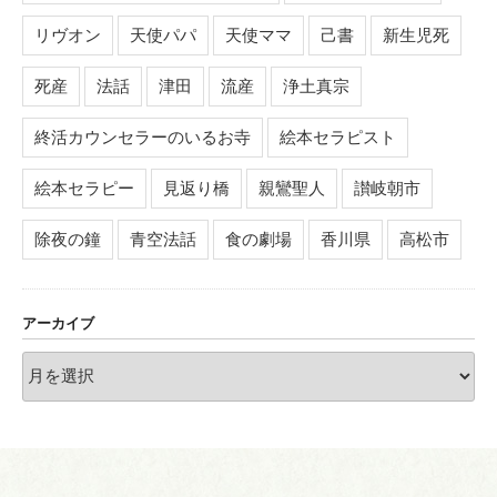
リヴオン
天使パパ
天使ママ
己書
新生児死
死産
法話
津田
流産
浄土真宗
終活カウンセラーのいるお寺
絵本セラピスト
絵本セラピー
見返り橋
親鸞聖人
讃岐朝市
除夜の鐘
青空法話
食の劇場
香川県
高松市
アーカイブ
ア
ー
カ
イ
ブ