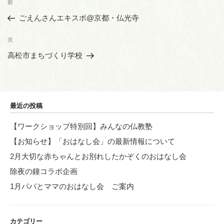
前
前
稿
の
ごえんさんエキスポ@京都・仏光寺
ナ
投
ビ
稿
次
次
ゲ
の
高松市まちづくり学校
投
ー
稿
シ
ョ
最近の投稿
ン
【ワークショップ特別回】みんなの仏教塾
【お知らせ】「おはなし会」の最新情報について
2月大切な赤ちゃんとお別れしたかぞくのおはなし会
除夜の鐘コラボ企画
1月パパとママのおはなし会 ご案内
カテゴリー