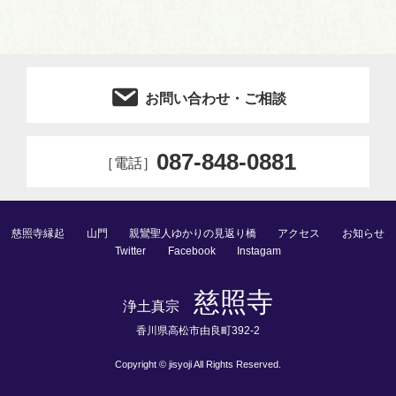
お問い合わせ・ご相談
087-848-0881
［電話］
慈照寺縁起
山門
親鸞聖人ゆかりの見返り橋
アクセス
お知らせ
Twitter
Facebook
Instagam
慈照寺
浄⼟真宗
⾹川県⾼松市由良町392-2
Copyright © jisyoji All Rights Reserved.