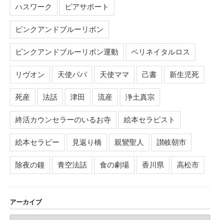
ハスワーク
ピアサポート
ピンクアンドブルーリボン
ピンクアンドブルーリボン運動
ペリネイタルロス
リヴオン
天使パパ
天使ママ
己書
新生児死
死産
法話
津田
流産
浄土真宗
終活カウンセラーのいるお寺
絵本セラピスト
絵本セラピー
見返り橋
親鸞聖人
讃岐朝市
除夜の鐘
青空法話
食の劇場
香川県
高松市
アーカイブ
ア