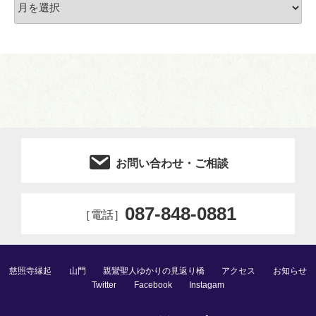
ー
カ
イ
ブ
お問い合わせ・ご相談
087-848-0881
［電話］
慈照寺縁起
山門
親鸞聖人ゆかりの見返り橋
アクセス
お知らせ
Twitter
Facebook
Instagam