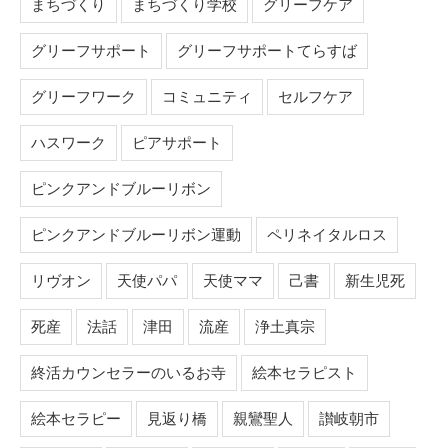
まちづくり
まちづくり学校
グリーフケア
グリーフサポート
グリーフサポートてらすば
グリーフワーク
コミュニティ
セルフケア
ハスワーク
ピアサポート
ピンクアンドブルーリボン
ピンクアンドブルーリボン運動
ペリネイタルロス
リヴオン
天使パパ
天使ママ
己書
新生児死
死産
法話
津田
流産
浄土真宗
終活カウンセラーのいるお寺
絵本セラピスト
絵本セラピー
見返り橋
親鸞聖人
讃岐朝市