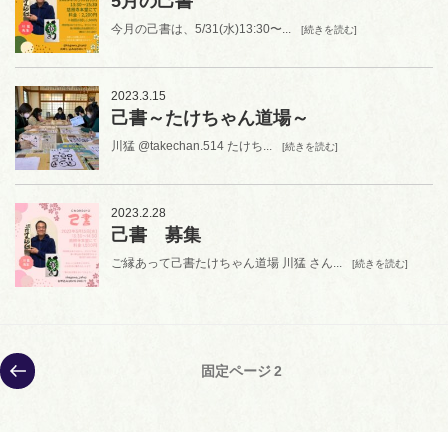
5月の己書
今月の己書は、5/31(水)13:30〜...
[続きを読む]
2023.3.15
己書～たけちゃん道場～
川猛 @takechan.514 たけち...
[続きを読む]
2023.2.28
己書 募集
ご縁あって己書たけちゃん道場 川猛 さん...
[続きを読む]
投
前
固定ページ
2
の
稿
ペ
の
ー