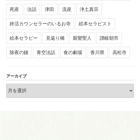
死産
法話
津田
流産
浄土真宗
終活カウンセラーのいるお寺
絵本セラピスト
絵本セラピー
見返り橋
親鸞聖人
讃岐朝市
除夜の鐘
青空法話
食の劇場
香川県
高松市
アーカイブ
ア
ー
カ
イ
ブ