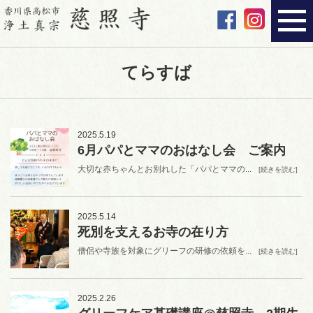
てらすば
2025.5.19
6月パパとママのおはなし会 ご案内
大切な赤ちゃんとお別れした「パパとママの...
[続きを読む]
2025.5.14
死別を支えるお寺の在り方
僧侶や寺族を対象にグリーフの研修の依頼を...
[続きを読む]
2025.2.26