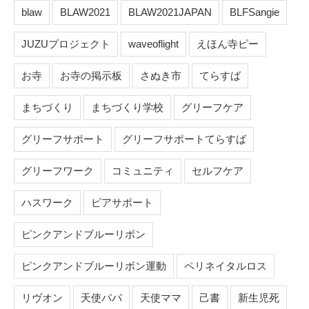
blaw
BLAW2021
BLAW2021JAPAN
BLFSangie
JUZUプロジェクト
waveoflight
えほん寺ピー
お寺
お寺の掲示板
さぬき市
てらすば
まちづくり
まちづくり学校
グリーフケア
グリーフサポート
グリーフサポートてらすば
グリーフワーク
コミュニティ
セルフケア
ハスワーク
ピアサポート
ピンクアンドブルーリボン
ピンクアンドブルーリボン運動
ペリネイタルロス
リヴオン
天使パパ
天使ママ
己書
新生児死