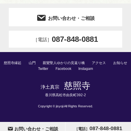
お問い合わせ・ご相談
087-848-0881
［電話］
慈照寺縁起
山門
親鸞聖人ゆかりの見返り橋
アクセス
お知らせ
Twitter
Facebook
Instagam
慈照寺
浄⼟真宗
⾹川県⾼松市由良町392-2
Copyright © jisyoji All Rights Reserved.
087-848-0881
お問い合わせ・ご相談
［電話］