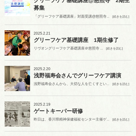
グリーフケア基礎講座@慈照寺 2期生
募集
「グリーフケア基礎講座」対面受講@慈照寺...
[続きを読む]
2025.2.21
グリーフケア基礎講座 1期生修了
リヴオングリーフケア基礎講座＠慈照寺 ...
[続きを読む]
2025.2.20
浅野福寿会さんでグリーフケア講演
浅野福寿会さんから、大切な人を亡くすとい...
[続きを読む]
2025.2.19
ゲートキーパー研修
昨日は、香川県精神保健福祉センター主催ゲ...
[続きを読む]