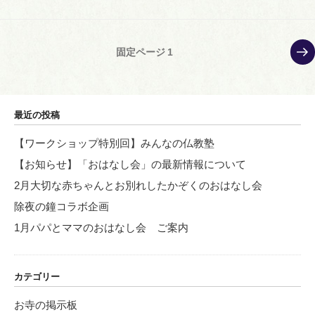
投
次
固定ページ
1
の
稿
ペ
の
ー
ペ
ジ
最近の投稿
ー
【ワークショップ特別回】みんなの仏教塾
ジ
【お知らせ】「おはなし会」の最新情報について
送
り
2月大切な赤ちゃんとお別れしたかぞくのおはなし会
除夜の鐘コラボ企画
1月パパとママのおはなし会 ご案内
カテゴリー
お寺の掲示板