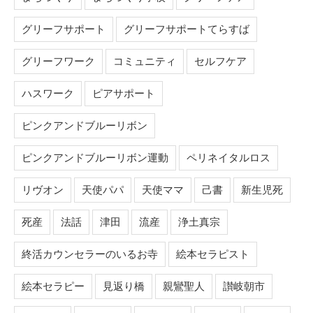
グリーフサポート
グリーフサポートてらすば
グリーフワーク
コミュニティ
セルフケア
ハスワーク
ピアサポート
ピンクアンドブルーリボン
ピンクアンドブルーリボン運動
ペリネイタルロス
リヴオン
天使パパ
天使ママ
己書
新生児死
死産
法話
津田
流産
浄土真宗
終活カウンセラーのいるお寺
絵本セラピスト
絵本セラピー
見返り橋
親鸞聖人
讃岐朝市