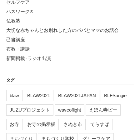
セルフケア
ハスワーク®
仏教塾
大切な赤ちゃんとお別れした方のパパとママのお話会
己書講座
布教・講話
新聞掲載･ラジオ出演
タグ
blaw
BLAW2021
BLAW2021JAPAN
BLFSangie
JUZUプロジェクト
waveoflight
えほん寺ピー
お寺
お寺の掲示板
さぬき市
てらすば
まちづくり
まちづくり学校
グリーフケア