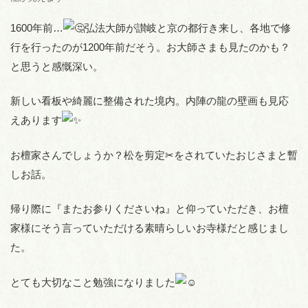
1600年前…
弘法大師が讃岐と京の都行き来し、各地で修
行を行ったのが1200年前だそう。お大師さまも見たのかも？
と思うと感慨深い。
新しい看板や綺麗に整備された境内。内陣の龍の壁画も見応
えあります
お檀家さんでしょうか？松を剪定
✂︎
をされていたおじさまと暫
しお話。
帰り際に『またお参りくださいね』と仰っていただき、お檀
家様にそう言っていただける素晴らしいお寺様だと感じまし
た。
とても大切なこと勉強になりました