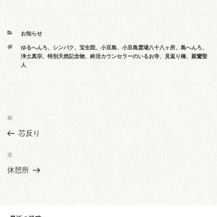
カ
お知らせ
テ
タ
ゆるへんろ
、
シンパク
、
宝生院
、
小豆島
、
小豆島霊場八十八ヶ所
、
島へんろ
、
ゴ
グ
浄土真宗
、
特別天然記念物
、
終活カウンセラーのいるお寺
、
見返り橋
、
親鸞聖
リ
人
ー
投
前
前
稿
の
芯反り
ナ
投
ビ
稿
次
次
ゲ
の
休憩所
投
ー
稿
シ
ョ