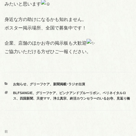
みたいと思います
身近な方の助けになるかも知れません。
ポスター掲示場所、全国で募集中です！
企業、店舗のほかお寺の掲示板も大歓迎
ご協力いただける方ぜひご一報ください。
カ
お知らせ
、
グリーフケア
、
新聞掲載･ラジオ出演
テ
タ
BLFSANGIE
、
グリーフケア
、
ピンクアンドブルーリボン
、
ペリネイタルロ
ゴ
グ
ス
、
四国新聞
、
天使ママ
、
浄土真宗
、
終活カウンセラーのいるお寺
、
見返り橋
リ
ー
投
前
前