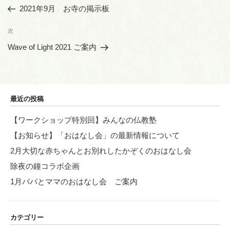
稿
の
2021年9月 お寺の掲示板
ナ
投
ビ
稿
次
次
ゲ
の
Wave of Light 2021 ご案内
投
ー
稿
シ
ョ
最近の投稿
ン
【ワークショップ特別回】みんなの仏教塾
【お知らせ】「おはなし会」の最新情報について
2月大切な赤ちゃんとお別れしたかぞくのおはなし会
除夜の鐘コラボ企画
1月パパとママのおはなし会 ご案内
カテゴリー