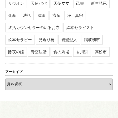
リヴオン
天使パパ
天使ママ
己書
新生児死
死産
法話
津田
流産
浄土真宗
終活カウンセラーのいるお寺
絵本セラピスト
絵本セラピー
見返り橋
親鸞聖人
讃岐朝市
除夜の鐘
青空法話
食の劇場
香川県
高松市
アーカイブ
ア
ー
カ
イ
ブ