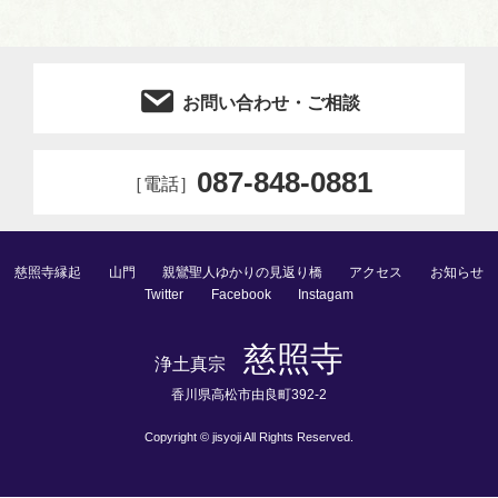
お問い合わせ・ご相談
087-848-0881
［電話］
慈照寺縁起
山門
親鸞聖人ゆかりの見返り橋
アクセス
お知らせ
Twitter
Facebook
Instagam
慈照寺
浄⼟真宗
⾹川県⾼松市由良町392-2
Copyright © jisyoji All Rights Reserved.