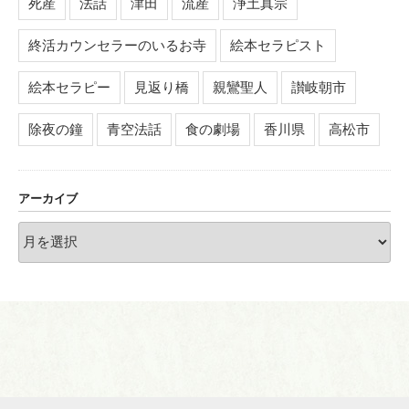
死産
法話
津田
流産
浄土真宗
終活カウンセラーのいるお寺
絵本セラピスト
絵本セラピー
見返り橋
親鸞聖人
讃岐朝市
除夜の鐘
青空法話
食の劇場
香川県
高松市
アーカイブ
ア
ー
カ
イ
ブ