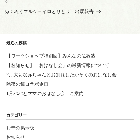
ビ
稿
次
次
ゲ
の
ぬくぬくマルシェイロとりどり 出展報告
投
ー
稿
シ
ョ
最近の投稿
ン
【ワークショップ特別回】みんなの仏教塾
【お知らせ】「おはなし会」の最新情報について
2月大切な赤ちゃんとお別れしたかぞくのおはなし会
除夜の鐘コラボ企画
1月パパとママのおはなし会 ご案内
カテゴリー
お寺の掲示板
お知らせ