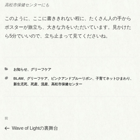
高松市保健センターにも
このように、ここに書ききれない程に、たくさん人の手から
ポスターが旅立ち、大きな力をいただいています。見かけた
ら5分でいいので、立ち止まって見てくださいね。
カ
お知らせ
、
グリーフケア
テ
タ
BLAW
、
グリーフケア
、
ピンクアンドブルーリボン
、
子育てネットひまわり
、
ゴ
グ
新生児死
、
死産
、
流産
、
高松市保健センター
リ
ー
投
前
前
稿
の
Wave of Lightの裏舞台
ナ
投