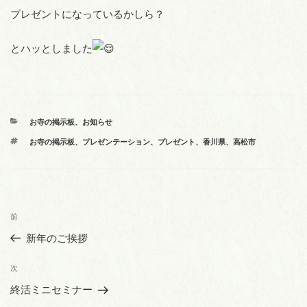
プレゼントになっているかしら？
とハッとしました
カ
お寺の掲示板
、
お知らせ
テ
タ
お寺の掲示板
、
プレゼンテーション
、
プレゼント
、
香川県
、
高松市
ゴ
グ
リ
ー
投
前
前
稿
の
新年のご挨拶
ナ
投
ビ
稿
次
次
ゲ
の
終活ミニセミナー
投
ー