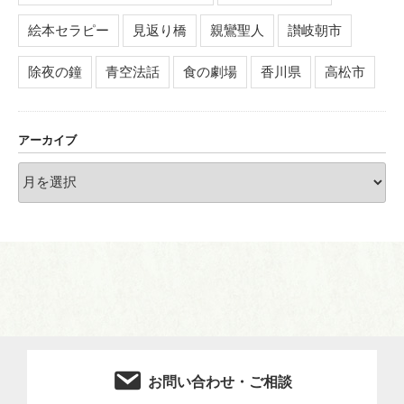
絵本セラピー
見返り橋
親鸞聖人
讃岐朝市
除夜の鐘
青空法話
食の劇場
香川県
高松市
アーカイブ
ア
ー
カ
イ
ブ
お問い合わせ・ご相談