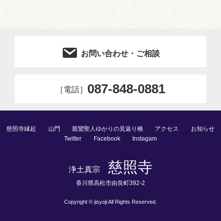
お問い合わせ・ご相談
087-848-0881
［電話］
慈照寺縁起
山門
親鸞聖人ゆかりの見返り橋
アクセス
お知らせ
Twitter
Facebook
Instagam
慈照寺
浄⼟真宗
⾹川県⾼松市由良町392-2
Copyright © jisyoji All Rights Reserved.