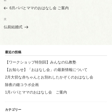
前
前
稿
の
6月パパとママのおはなし会 ご案内
ナ
投
ビ
稿
次
次
ゲ
の
仏前結婚式
投
ー
稿
シ
ョ
最近の投稿
ン
【ワークショップ特別回】みんなの仏教塾
【お知らせ】「おはなし会」の最新情報について
2月大切な赤ちゃんとお別れしたかぞくのおはなし会
除夜の鐘コラボ企画
1月パパとママのおはなし会 ご案内
カテゴリー