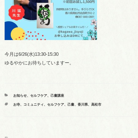
今月は6/26(水)13:30-15:30
ゆるやかにお待ちしていますー。
カ
お知らせ
、
セルフケア
、
己書講座
テ
タ
お寺
、
コミュニティ
、
セルフケア
、
己書
、
香川県
、
高松市
ゴ
グ
リ
ー
投