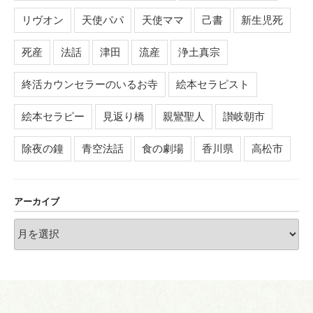
リヴオン
天使パパ
天使ママ
己書
新生児死
死産
法話
津田
流産
浄土真宗
終活カウンセラーのいるお寺
絵本セラピスト
絵本セラピー
見返り橋
親鸞聖人
讃岐朝市
除夜の鐘
青空法話
食の劇場
香川県
高松市
アーカイブ
ア
ー
カ
イ
ブ