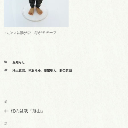
つぶつぶ感が◎ 苺がモチーフ
カ
お知らせ
テ
タ
浄土真宗
、
見返り橋
、
親鸞聖人
、
野口哲哉
ゴ
グ
リ
ー
投
前
前
稿
の
桜の盆栽『旭山』
ナ
投
ビ
稿
次
次