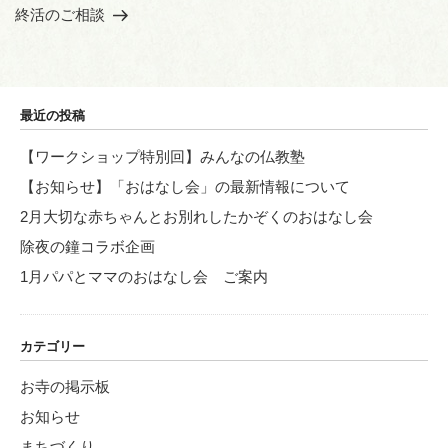
ゲ
の
終活のご相談
投
ー
稿
シ
ョ
最近の投稿
ン
【ワークショップ特別回】みんなの仏教塾
【お知らせ】「おはなし会」の最新情報について
2月大切な赤ちゃんとお別れしたかぞくのおはなし会
除夜の鐘コラボ企画
1月パパとママのおはなし会 ご案内
カテゴリー
お寺の掲示板
お知らせ
まちづくり