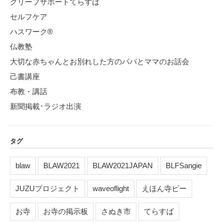
グリーフサポートてらすば
セルフケア
ハスワーク®
仏教塾
大切な赤ちゃんとお別れした方のパパとママのお話会
己書講座
布教・講話
新聞掲載･ラジオ出演
タグ
blaw
BLAW2021
BLAW2021JAPAN
BLFSangie
JUZUプロジェクト
waveoflight
えほん寺ピー
お寺
お寺の掲示板
さぬき市
てらすば