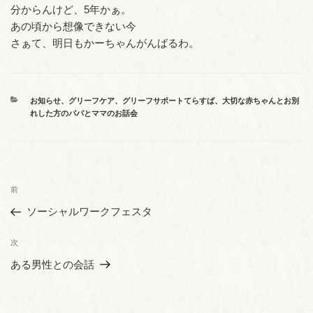
分からんけど、5年かぁ。
あの頃から想像できない今
さぁて、明日もかーちゃんがんばるわ。
カ
お知らせ
、
グリーフケア
、
グリーフサポートてらすば
、
大切な赤ちゃんとお別
テ
れした方のパパとママのお話会
ゴ
リ
ー
投
前
前
稿
の
ソーシャルワークフェスタ
ナ
投
ビ
稿
次
次
ゲ
の
ある男性との会話
投
ー
稿
シ