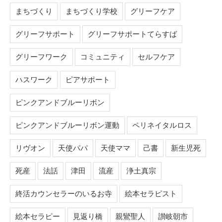
まちづくり
まちづくり学校
グリーフケア
グリーフサポート
グリーフサポートてらすば
グリーフワーク
コミュニティ
セルフケア
ハスワーク
ピアサポート
ピンクアンドブルーリボン
ピンクアンドブルーリボン運動
ペリネイタルロス
リヴオン
天使パパ
天使ママ
己書
新生児死
死産
法話
津田
流産
浄土真宗
終活カウンセラーのいるお寺
絵本セラピスト
絵本セラピー
見返り橋
親鸞聖人
讃岐朝市