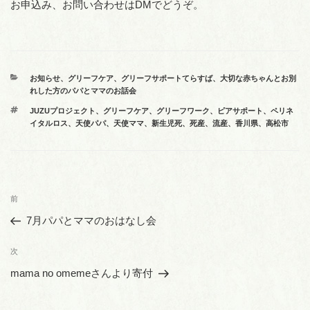
お申込み、お問い合わせはDMでどうぞ。
カ
お知らせ
、
グリーフケア
、
グリーフサポートてらすば
、
大切な赤ちゃんとお別
テ
れした方のパパとママのお話会
ゴ
タ
JUZUプロジェクト
、
グリーフケア
、
グリーフワーク
、
ピアサポート
、
ペリネ
リ
グ
イタルロス
、
天使パパ
、
天使ママ
、
新生児死
、
死産
、
流産
、
香川県
、
高松市
ー
投
前
前
稿
の
7月パパとママのおはなし会
ナ
投
ビ
稿
次
次
ゲ
の
mama no omemeさんより寄付
投
ー
稿
シ