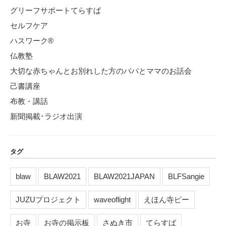
グリーフサポートてらすば
セルフケア
ハスワーク®
仏教塾
大切な赤ちゃんとお別れした方のパパとママのお話会
己書講座
布教・講話
新聞掲載･ラジオ出演
タグ
blaw
BLAW2021
BLAW2021JAPAN
BLFSangie
JUZUプロジェクト
waveoflight
えほん寺ピー
お寺
お寺の掲示板
さぬき市
てらすば