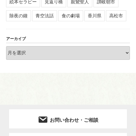
絵本セラピー
見返り橋
親鸞聖人
讃岐朝市
除夜の鐘
青空法話
食の劇場
香川県
高松市
アーカイブ
ア
ー
カ
イ
ブ
お問い合わせ・ご相談