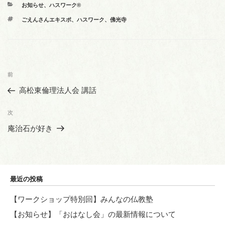
カ
お知らせ
、
ハスワーク®
テ
タ
ごえんさんエキスポ
、
ハスワーク
、
佛光寺
ゴ
グ
リ
ー
投
前
前
稿
の
高松東倫理法人会 講話
ナ
投
ビ
稿
次
次
ゲ
の
庵治石が好き
投
ー
稿
シ
ョ
最近の投稿
ン
【ワークショップ特別回】みんなの仏教塾
【お知らせ】「おはなし会」の最新情報について