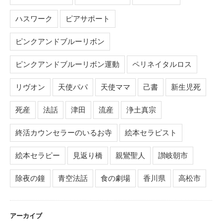
ハスワーク
ピアサポート
ピンクアンドブルーリボン
ピンクアンドブルーリボン運動
ペリネイタルロス
リヴオン
天使パパ
天使ママ
己書
新生児死
死産
法話
津田
流産
浄土真宗
終活カウンセラーのいるお寺
絵本セラピスト
絵本セラピー
見返り橋
親鸞聖人
讃岐朝市
除夜の鐘
青空法話
食の劇場
香川県
高松市
アーカイブ