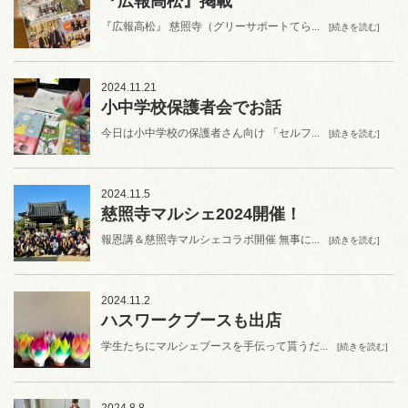
『広報高松』掲載
『広報高松』 慈照寺（グリーサポートてら...
[続きを読む]
2024.11.21
小中学校保護者会でお話
今日は小中学校の保護者さん向け 「セルフ...
[続きを読む]
2024.11.5
慈照寺マルシェ2024開催！
報恩講＆慈照寺マルシェコラボ開催 無事に...
[続きを読む]
2024.11.2
ハスワークブースも出店
学生たちにマルシェブースを手伝って貰うだ...
[続きを読む]
2024.8.8