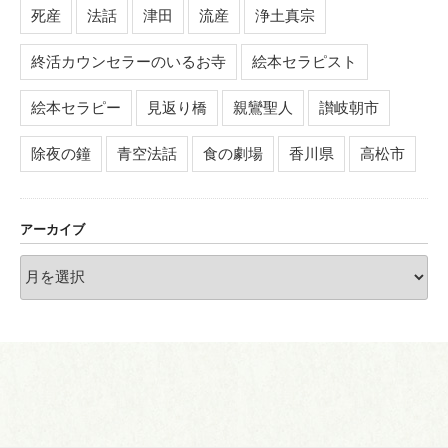
死産
法話
津田
流産
浄土真宗
終活カウンセラーのいるお寺
絵本セラピスト
絵本セラピー
見返り橋
親鸞聖人
讃岐朝市
除夜の鐘
青空法話
食の劇場
香川県
高松市
アーカイブ
ア
ー
カ
イ
ブ