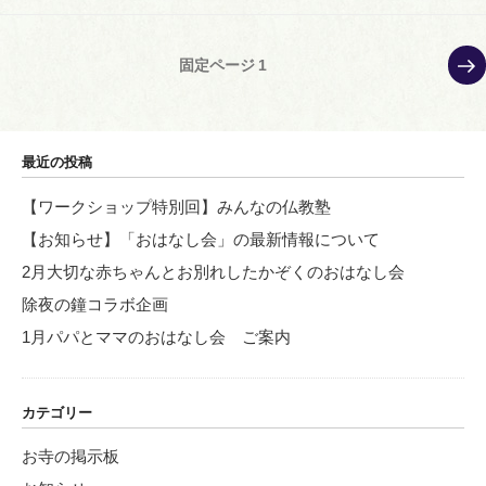
投
次
固定ページ
1
の
稿
ペ
の
ー
ペ
ジ
最近の投稿
ー
【ワークショップ特別回】みんなの仏教塾
ジ
【お知らせ】「おはなし会」の最新情報について
送
り
2月大切な赤ちゃんとお別れしたかぞくのおはなし会
除夜の鐘コラボ企画
1月パパとママのおはなし会 ご案内
カテゴリー
お寺の掲示板