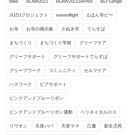
blaw
BLAW2021
BLAW2021JAPAN
BLFSangie
JUZUプロジェクト
waveoflight
えほん寺ピー
お寺
お寺の掲示板
さぬき市
てらすば
まちづくり
まちづくり学校
グリーフケア
グリーフサポート
グリーフサポートてらすば
グリーフワーク
コミュニティ
セルフケア
ハスワーク
ピアサポート
ピンクアンドブルーリボン
ピンクアンドブルーリボン運動
ペリネイタルロス
リヴオン
天使パパ
天使ママ
己書
新生児死